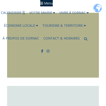
Menu
CALENDRIER 🗓
VOTRE MAIRIE
VIVRE À SORNAC
ÉCONOMIE LOCALE
TOURISME & TERRITOIRE
À PROPOS DE SORNAC
CONTACT & HORAIRES