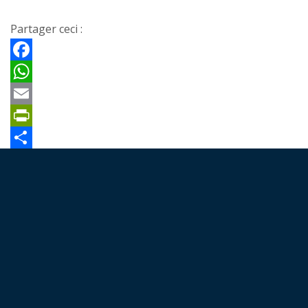
Partager ceci :
Facebook
WhatsApp
Email
PrintFriendly
Partager