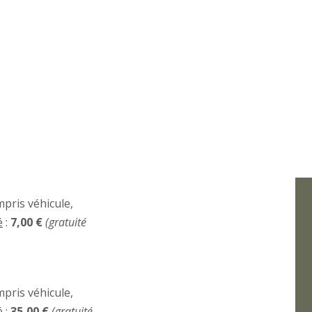
pris véhicule,
é
:
7,00 €
(gratuité
pris véhicule,
é
:
35,00 €
(gratuité