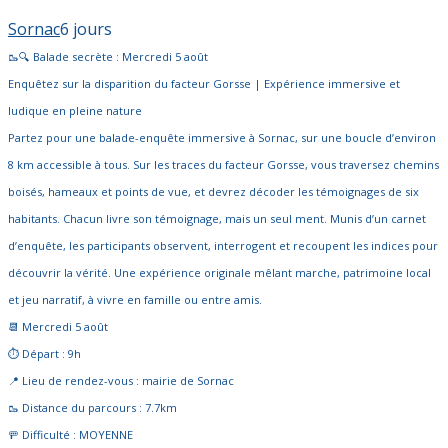
Sornac
6 jours
🥾🔍 Balade secrète : Mercredi 5 août
Enquêtez sur la disparition du facteur Gorsse | Expérience immersive et
ludique en pleine nature
Partez pour une balade-enquête immersive à Sornac, sur une boucle d’environ
8 km accessible à tous. Sur les traces du facteur Gorsse, vous traversez chemins
boisés, hameaux et points de vue, et devrez décoder les témoignages de six
habitants. Chacun livre son témoignage, mais un seul ment. Munis d’un carnet
d’enquête, les participants observent, interrogent et recoupent les indices pour
découvrir la vérité. Une expérience originale mêlant marche, patrimoine local
et jeu narratif, à vivre en famille ou entre amis.
📆 Mercredi 5 août
⏱ Départ : 9h
📍 Lieu de rendez-vous : mairie de Sornac
🥾 Distance du parcours : 7.7km
🚥 Difficulté : MOYENNE