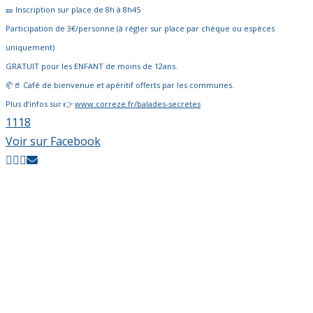
🎫 Inscription sur place de 8h à 8h45
Participation de 3€/personne (à régler sur place par chèque ou espèces
uniquement)
GRATUIT pour les ENFANT de moins de 12ans.
🥐🥤 Café de bienvenue et apéritif offerts par les communes.
Plus d’infos sur 👉
www.correze.fr/balades-secretes
11
1
8
Voir sur Facebook