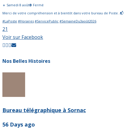
🔹 Samedi 8 août⛔ Fermé
Merci de votre compréhension et à bientôt dans votre bureau de Poste. 📬
#LaPoste
#Horaires
#ServicePublic
#SemaineDu3août2026
2
1
Voir sur Facebook
Nos Belles Histoires
Bureau télégraphique à Sornac
56 Days ago