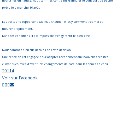
nocturnes en hausse, nous sommes contraints d’annuler le concours de pêche
prévu le dimanche 16 août.
Les truites ne supportent pas l’eau chaude : elles y survivent très mal et
meurent rapidement.
Dans ces conditions, il est impossible d’en garantir le bien‑être.
Nous sommes bien sûr désolés de cette décision.
Une réflexion est engagée pour adapter l’événement aux nouvelles réalités
climatiques, avec d’éventuels changements de date pour les années à venir.
20
1
14
Voir sur Facebook