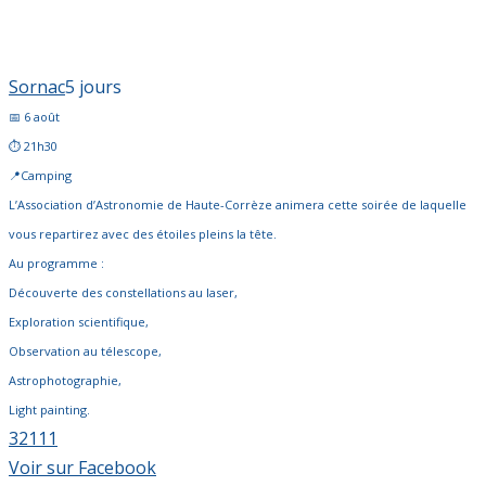
Sornac
5 jours
📅 6 août
⏱️ 21h30
📍Camping
L’Association d’Astronomie de Haute-Corrèze animera cette soirée de laquelle
vous repartirez avec des étoiles pleins la tête.
Au programme :
Découverte des constellations au laser,
Exploration scientifique,
Observation au télescope,
Astrophotographie,
Light painting.
32
1
11
Voir sur Facebook