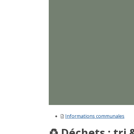
Informations communales
♻️ Déchets : tri