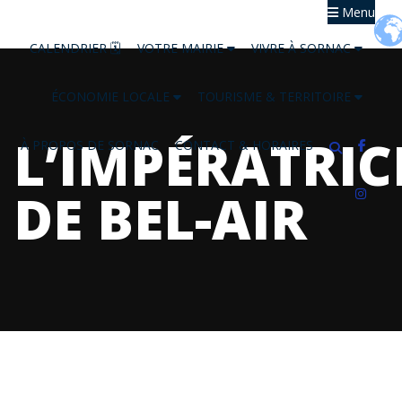
Menu
CALENDRIER 🗓
VOTRE MAIRIE
VIVRE À SORNAC
ÉCONOMIE LOCALE
TOURISME & TERRITOIRE
L’IMPÉRATRIC
À PROPOS DE SORNAC
CONTACT & HORAIRES
DE BEL-AIR