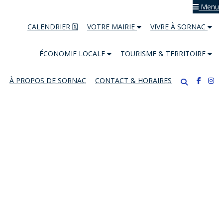
Menu
CALENDRIER 🗓
VOTRE MAIRIE
VIVRE À SORNAC
ÉCONOMIE LOCALE
TOURISME & TERRITOIRE
À PROPOS DE SORNAC
CONTACT & HORAIRES
Course
Details
Lorem ipsum dolor sit amet