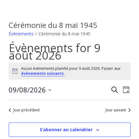
Cérémonie du 8 mai 1945
Évènements
Cérémonie du 8 mai 1945
Évènements for 9
août 2026
Aucun évènements planifié pour 9 août 2026. Passer aux
Notice
évènements suivants
.
Rech
Nav
09/08/2026
Recherche
et
Jour
de
Sélectionnez
navig
vue
de
une
Év
Jour précédent
Jour suivant
vues
date.
Évèn
S’abonner au calendrier